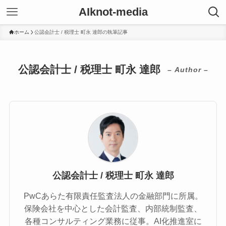
AIknot-media
ホーム
公認会計士 / 税理士 町永 達郎の執筆記事
公認会計士 / 税理士 町永 達郎
– Author –
公認会計士 / 税理士 町永 達郎
PwCあらた有限責任監査法人の金融部門に所属。
保険会社を中心とした会計監査、内部統制監査、
各種コンサルティング業務に従事。AI化推進室に