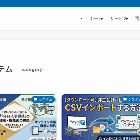
ホーム
サービス
選
テム
– category –
システム
システ