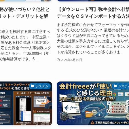
事労務が使いづらい？他社と
【ダウンロード可】弥生会計へ仕
リット・デメリットを解
データをＣＳＶインポートする方
まず所定様式に合わせてフォーマットを作
する 公式のひな形がない？ 最近の会計ソ
労務の導入を検討する際に注意すべ
はクラウド型が主流になってきているため
解説いたします。 中堅企業・
大量の仕訳を手入力するには適しておらず
感がある料金体系 計算対象と
その場合、エクセルファイルによるインポ
じた課金 freee人事労務スタ
トが推奨されていることが多くありま...
例にとると、年36,000円（年
給与計算ができ、6...
2024年6月19日
システム
システ