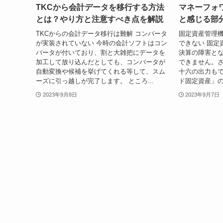
TKCから会計データを移行する方法
マネーフォ
とは？やり方と注意すべき点を解説
と感じる部
TKCからの会計データ移行は難解 コンバータ
固定資産管理機
が実装されていない 今時の会計ソフトはコン
できない 固定
バータが付いており、割と大雑把にデータを
決算の障害と
加工して放り込んだとしても、コンバータが
できません。
自動変換や候補を挙げてくれる等して、スム
十六の出力もで
ーズに引っ越しが完了します。 ところ...
ド固定資産」の
2023年9月8日
2023年9月7日