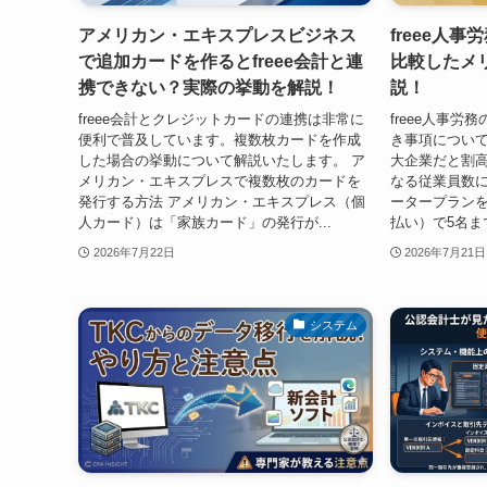
アメリカン・エキスプレスビジネス
freee人
で追加カードを作るとfreee会計と連
比較したメ
携できない？実際の挙動を解説！
説！
freee会計とクレジットカードの連携は非常に
freee人事
便利で普及しています。複数枚カードを作成
き事項について
した場合の挙動について解説いたします。 ア
大企業だと割高
メリカン・エキスプレスで複数枚のカードを
なる従業員数に応
発行する方法 アメリカン・エキスプレス（個
ータープランを
人カード）は「家族カード」の発行が...
払い）で5名まで
2026年7月22日
2026年7月21日
システム