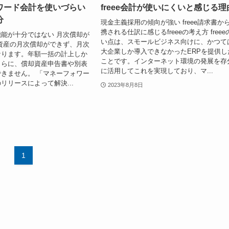
ワード会計を使いづらい
freee会計が使いにくいと感じる理
分
現金主義採用の傾向が強い freee請求書か
携される仕訳に感じるfreeeの考え方 freee
能が十分ではない 月次償却が
い点は、スモールビジネス向けに、かつて
資産の月次償却ができず、月次
大企業しか導入できなかったERPを提供し
なります。年額一括の計上しか
ことです。インターネット環境の発展を存
さらに、償却資産申告書や別表
に活用してこれを実現しており、マ...
きません。 「マネーフォワー
リリースによって解決...
2023年8月8日
1