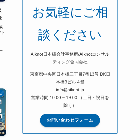
お気軽にご相
訳
法
成
談ください
フト
、
、
ー
AIknot日本橋会計事務所/AIknotコンサル
ティング合同会社
東京都中央区日本橋三丁目7番13号 DK日
本橋3ビル 4階
info@aiknot.jp
ム
営業時間 10:00 ~ 19:00 （土日・祝日を
除く）
お問い合わせフォーム