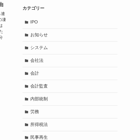
由
カテゴリー
ら連
の凄
IPO
は
た
お知らせ
分
システム
会社法
会計
会計監査
内部統制
労務
所得税法
民事再生