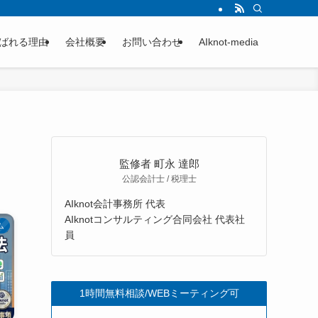
ばれる理由
会社概要
お問い合わせ
AIknot-media
監修者 町永 達郎
公認会計士 / 税理士
AIknot会計事務所 代表
AIknotコンサルティング合同会社 代表社
ム
員
1時間無料相談/WEBミーティング可