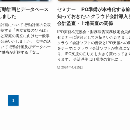
行動計画とデータベース
セミナー IPO準備が本格化する
しました
知っておきたい クラウド会計導入
会計監査・上場審査の関係
計画について 行動計画の公表
所轄する「両立支援のひろば」
IPO実務検定協会・財務報告実務検定会員
事と家庭の両立に向けた一般事
セミナーに講師としてお招きいただきまし
公表いたしました。 女性の活
クラウド会計ソフトの普及とIPO支援への
いて 行動計画及びデータベー
をテーマに クラウド会計ソフトが主流に
労働省が所轄する「女...
り、IPO支援の在り方も大きく変わってき
ります。 会計基準はIT環境の変化に...
2024年4月15日
1