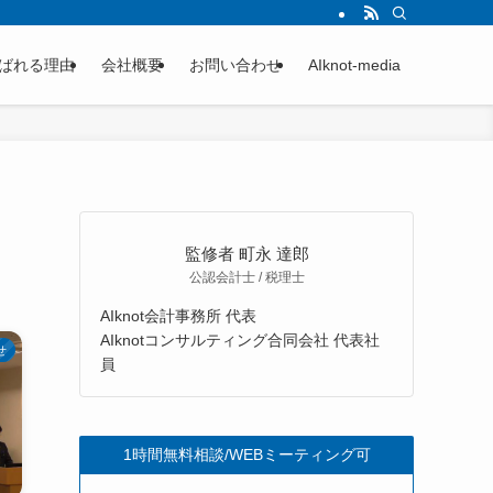
ばれる理由
会社概要
お問い合わせ
AIknot-media
監修者 町永 達郎
公認会計士 / 税理士
AIknot会計事務所 代表
AIknotコンサルティング合同会社 代表社
せ
員
1時間無料相談/WEBミーティング可