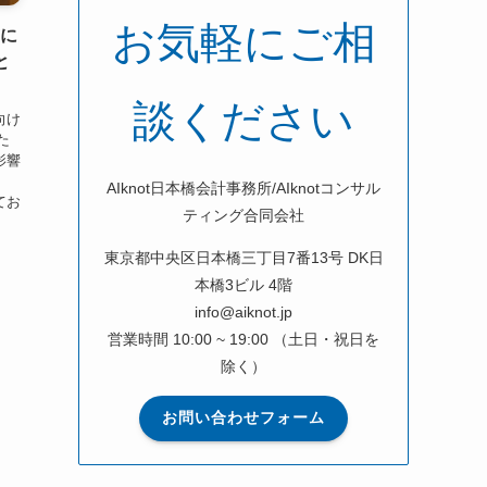
お気軽にご相
前に
と
談ください
向け
た
影響
な
AIknot日本橋会計事務所/AIknotコンサル
てお
ティング合同会社
東京都中央区日本橋三丁目7番13号 DK日
本橋3ビル 4階
info@aiknot.jp
営業時間 10:00 ~ 19:00 （土日・祝日を
除く）
お問い合わせフォーム