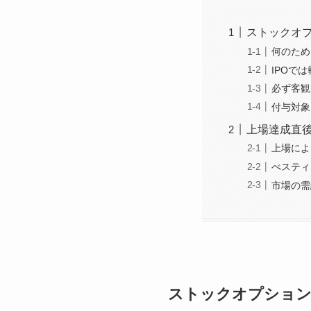
ストックオ
何のため
IPOで
必ず客観
付与対象
上場達成直
上場によ
べスティ
市場の需
ストックオプション