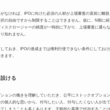
がなければ、IPOに向けた必須の人材が上場審査の直前に離
選択の自由ですから制限することはできません。仮に、N期に経
ディスクロージャーの精度が一時的に下がり、上場審査に通ら
計り知れません。
しておき、IPOの達成までは権利行使できない条件にしてお
できます。
を設ける
プションの働きを理解していただき、公平にストックオプショ
者の個人的な思いから、付与したい人、付与したくない人が出
してしまうことも多くあります。主観的な基準で付与すること