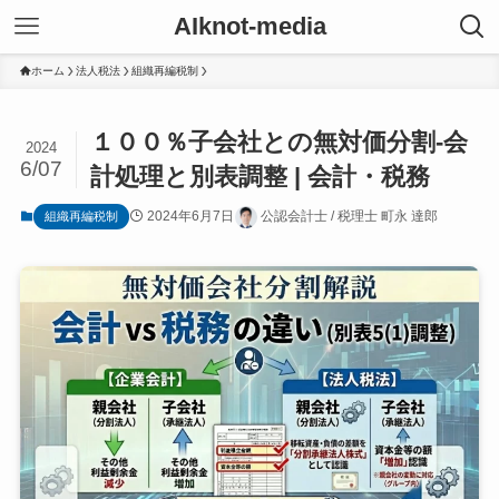
AIknot-media
ホーム
法人税法
組織再編税制
１００％子会社との無対価分割‐会
2024
6/07
計処理と別表調整 | 会計・税務
2024年6月7日
公認会計士 / 税理士 町永 達郎
組織再編税制