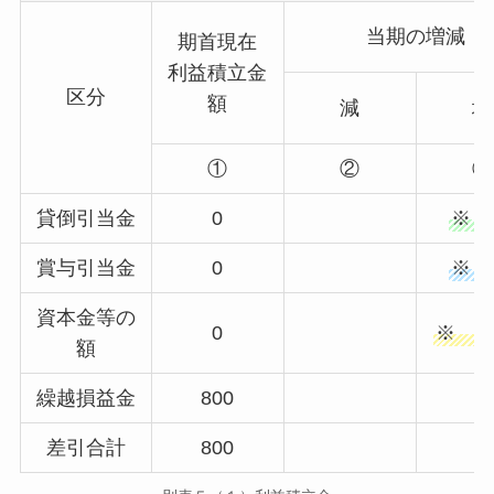
当期の増減
期首現在
利益積立金
区分
額
減
増
①
②
③
貸倒引当金
0
※ 
賞与引当金
0
※ 
資本金等の
0
※ △
額
繰越損益金
800
差引合計
800
0