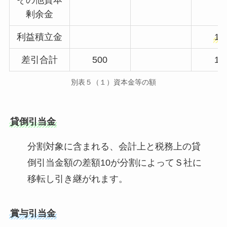
剰余金
利益積立金
11
差引合計
500
11
別表５（１）資本金等の額
貸倒引当金
分割対象に含まれる、会計上と税務上の貸
倒引当金額の差額10が分割によってＳ社に
移転し引き継がれます。
賞与引当金