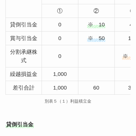
①
②
③
貸倒引当金
0
※ 10
40
賞与引当金
0
※ 50
19
分割承継株
0
※ 1
式
繰越損益金
1,000
差引合計
1,000
60
34
別表５（１）利益積立金
貸倒引当金