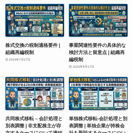
株式交換の税制適格要件 |
事業関連性要件の具体的な
組織再編税制
検討方法と留意点 | 組織再
編税制
2024年7月17日
2024年6月17日
共同株式移転 – 会計処理と
単独株式移転‐会計処理と別
別表調整 | 非支配株主が存
表調整 | 単独企業が持株会
在するケースについて連結
社を新設するケースについ