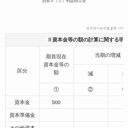
別表５（１）利益積立金
スクロールできます
Ⅱ資本金等の額の計算に関する明
当期の増減
期首現在
資本金等の
区分
額
減
増
①
②
③
資本金
500
資本準備金
その他資本