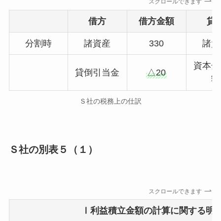
スクロールできます
借方
借方金額
貸
分割時
諸資産
330
諸負
資本金
貸倒引当金
△20
額
Ｓ社の税務上の仕訳
Ｓ社の別表５（１）
スクロールできます
Ⅰ利益積立金額の計算に関する明