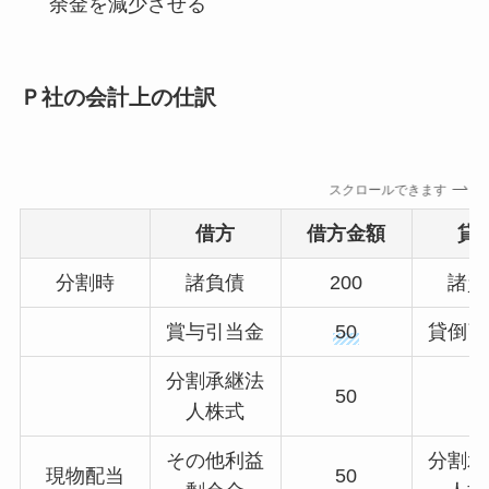
余金を減少させる
Ｐ社の会計上の仕訳
スクロールできます
借方
借方金額
貸
分割時
諸負債
200
諸資
賞与引当金
50
貸倒引
分割承継法
50
人株式
その他利益
分割承
現物配当
50