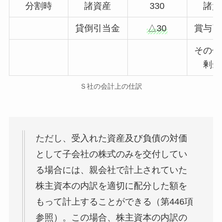
分割時
諸資産
330
諸負
貸倒引当金
△30
賞与引
その他
剰余
Ｓ社の会計上の仕訳
ただし、受入れた資産及び負債の対価
として子会社の株式のみを交付してい
る場合には、親会社で計上されていた
株主資本の内訳を適切に配分した額を
もって計上することができる（第446項
参照）。この場合、株主資本の内訳の