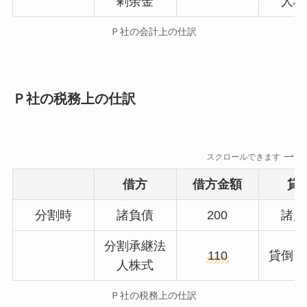
剰余金
人株
Ｐ社の会計上の仕訳
Ｐ社の税務上の仕訳
スクロールできます
借方
借方金額
貸
分割時
諸負債
200
諸資
分割承継法
110
貸倒引
人株式
Ｐ社の税務上の仕訳