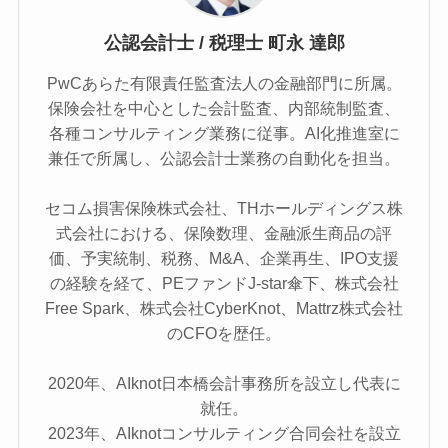
公認会計士 / 税理士 町永 達郎
PwCあらた有限責任監査法人の金融部門に所属。
保険会社を中心とした会計監査、内部統制監査、
各種コンサルティング業務に従事。AI化推進室に
兼任で所属し、公認会計士業務の自動化を担当。
セコム損害保険株式会社、THホールディングス株
式会社における、保険数理、金融派生商品の評
価、予実統制、税務、M&A、企業再生、IPO支援
の経験を経て、PEファンドJ-star傘下、株式会社
Free Spark、株式会社CyberKnot、Mattrz株式会社
のCFOを歴任。
2020年、AIknot日本橋会計事務所を設立し代表に
就任。
2023年、AIknotコンサルティング合同会社を設立