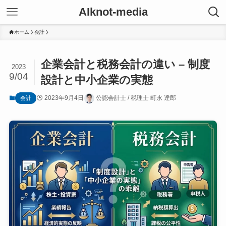
AIknot-media
ホーム
会計
企業会計と税務会計の違い – 制度
2023
9/04
設計と中小企業の実態
2023年9月4日
公認会計士 / 税理士 町永 達郎
会計