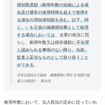
償却限度額（耐用年数の短縮による場
合及び通常の使用時間を超えて使用す
る場合の増加償却額を含む。以下、同
じ。）を正規の減価償却費として処理
する場合においては
、企業の状況に照
らし、耐用年数又は残存価額に
不合理
と認められる事情のない限り、当面、
監査上妥当なものとして取り扱うこと
ができる
。
日本公認会計士協会 減価償却に関する当面の監
査上の取扱い 第24項
耐用年数において、法人税法の定めに従っていれ