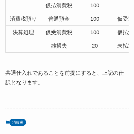
仮払消費税
100
消費税預り
普通預金
100
仮受消
決算処理
仮受消費税
100
仮払消
雑損失
20
未払消
共通仕入れであることを前提にすると、上記の仕
訳となります。
消費税