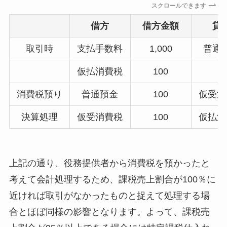
スクロールできます
借方
借方金額
貸
取引時
支払手数料
1,000
普通
仮払消費税
100
消費税預り
普通預金
100
仮受消
決算処理
仮受消費税
100
仮払消
上記の通り、役務提供者から消費税を預かったと
考えて会計処理するため、課税売上割合が100％に
近ければ取引がなかったものと捉えて処理する場
合とほぼ同様の影響となります。よって、課税売