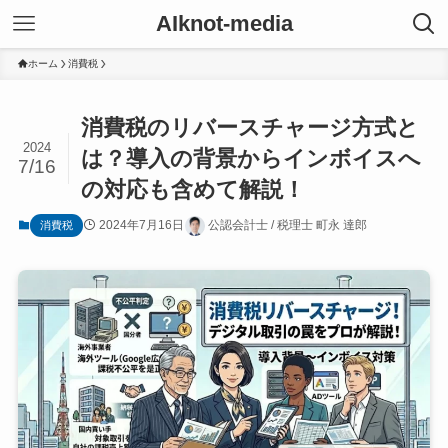
AIknot-media
ホーム
消費税
消費税のリバースチャージ方式と
2024
は？導入の背景からインボイスへ
7/16
の対応も含めて解説！
2024年7月16日
公認会計士 / 税理士 町永 達郎
消費税