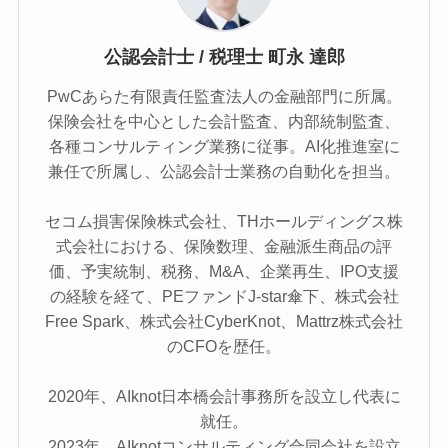
公認会計士 / 税理士 町永 達郎
PwCあらた有限責任監査法人の金融部門に所属。
保険会社を中心とした会計監査、内部統制監査、
各種コンサルティング業務に従事。AI化推進室に
兼任で所属し、公認会計士業務の自動化を担当。
セコム損害保険株式会社、THホールディングス株
式会社における、保険数理、金融派生商品の評
価、予実統制、税務、M&A、企業再生、IPO支援
の経験を経て、PEファンドJ-star傘下、株式会社
Free Spark、株式会社CyberKnot、Mattrz株式会社
のCFOを歴任。
2020年、AIknot日本橋会計事務所を設立し代表に
就任。
2023年、AIknotコンサルティング合同会社を設立